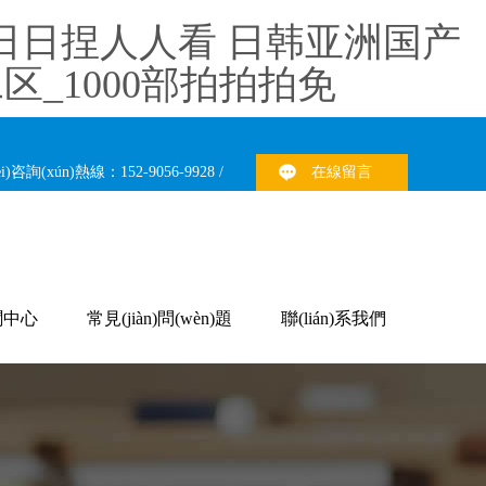
揉日日捏人人看 日韩亚洲国产
_1000部拍拍拍免
i)咨詢(xún)熱線：152-9056-9928 /
在線留言
聞中心
常見(jiàn)問(wèn)題
聯(lián)系我們