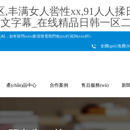
,丰满女人喾性xx,91人人
文字幕_在线精品日韩一区二区
ng)站，如有疑問(wèn)歡迎致電我們進(jìn)行咨詢(xún)。
全國(guó)免費(fè
產(chǎn)品中心
合作案例
售后服務(wù)
新