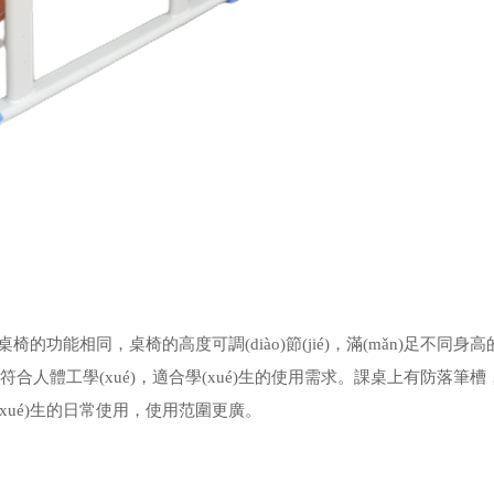
功能相同，桌椅的高度可調(diào)節(jié)，滿(mǎn)足不同身
弧度都符合人體工學(xué)，適合學(xué)生的使用需求。課桌上有防落筆
齡學(xué)生的日常使用，使用范圍更廣。