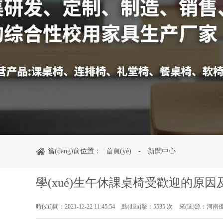
當(dāng)前位置：
首頁(yè)
-
新聞中心
學(xué)生午休課桌椅受歡迎的原
時(shí)間：2021-12-22 11:45:54
點(diǎn)擊：5535 次
來(lái)源：河南