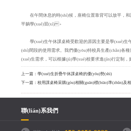
在午間休息的時(shí)候，座椅位置靠背可以放平，和課桌
平躺學(xué)習(xí)。
學(xué)生午休課桌椅受歡迎的原因主要是學(xué)生午
(shí)間段的使用需求。我們優(yōu)特校具生產(chǎn)各種
(xué)生需求，可以根據(jù)學(xué)校要求進(jìn)行定制
上一篇：
學(xué)生折疊午休課桌椅的優(yōu)勢(shì)
下一篇：
校用課桌椅采購(gòu)相關(guān)標(biāo)準(zhǔn)
聯(lián)系我們