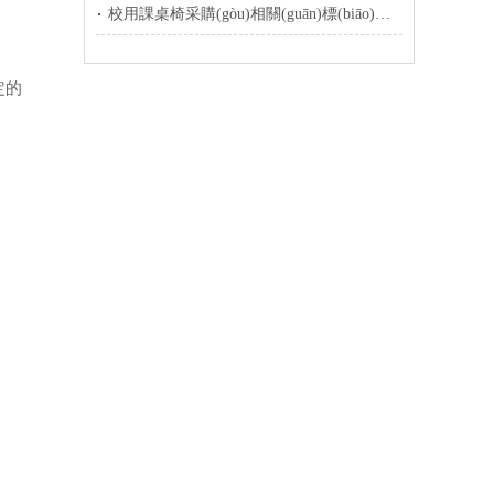
校用課桌椅采購(gòu)相關(guān)標(biāo)準(zhǔn)及相關(guān)安全性要求
定的