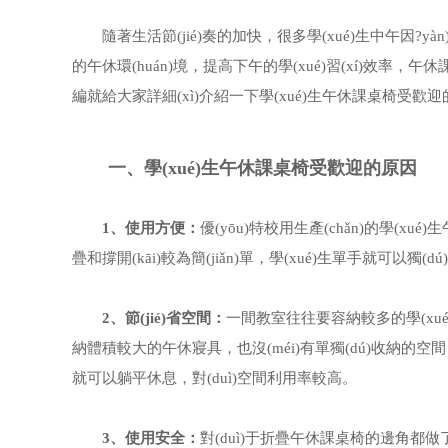
隨著生活節(jié)奏的加快，很多學(xué)生中午因?yàn)
的午休環(huán)境，提高下午的學(xué)習(xí)效率，午
編就給大家詳細(xì)介紹一下學(xué)生午休課桌椅受歡迎
一、學(xué)生午休課桌椅受歡迎的原因
1、使用方便：
優(yōu)特校用生產(chǎn)的學(xué)
疊和撐開(kāi)較為簡(jiǎn)單，學(xué)生單手就可以獨
2、節(jié)省空間：
一間教室往往要容納較多的學(xué)生
納體積較大的午休寢具，也沒(méi)有單獨(dú)收納的空間
就可以躺平休息，對(duì)空間利用率較高。
3、使用安全：
對(duì)于折疊午休課桌椅的邊角都做了圓