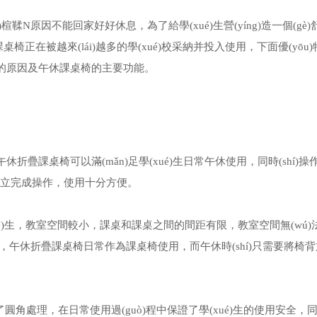
楦鞣N原因不能回家好好休息，為了給學(xué)生營(yíng)造一個(gè)
休課桌椅正在被越來(lái)越多的學(xué)校采納并投入使用，下面優(yōu
的原因及午休課桌椅的主要功能。
生午休折疊課桌椅可以滿(mǎn)足學(xué)生日常午休使用，同時(shí)操
(dú)立完成操作，使用十分方便。
，教室空間較小，課桌和課桌之間的間距有限，教室空間無(wú)
，午休折疊課桌椅日常作為課桌椅使用，而午休時(shí)只需要將椅
角處理，在日常使用過(guò)程中保證了學(xué)生的使用安全，