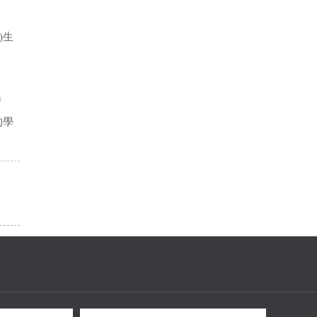
)生
時
的學