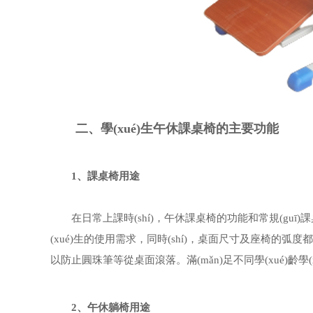
二、學(xué)生午休課桌椅的主要功能
1、課桌椅用途
在日常上課時(shí)，午休課桌椅的功能和常規(guī)課桌椅的
(xué)生的使用需求，同時(shí)，桌面尺寸及座椅的
以防止圓珠筆等從桌面滾落。滿(mǎn)足不同學(xué)
2、午休躺椅用途