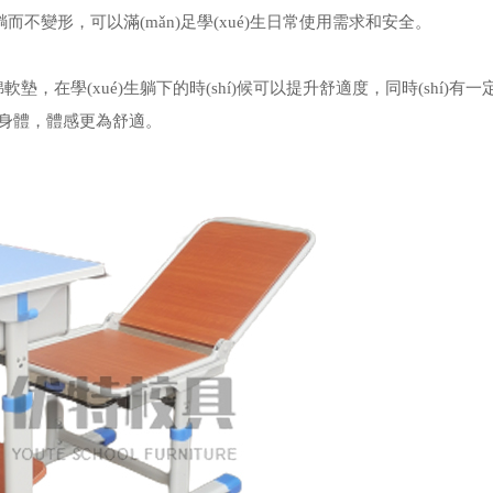
而不變形，可以滿(mǎn)足學(xué)生日常使用需求和安全。
，在學(xué)生躺下的時(shí)候可以提升舒適度，同時(shí)有一
身體，體感更為舒適。