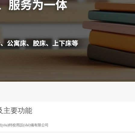
因及主要功能
優(yōu)特校用設(shè)備有限公司