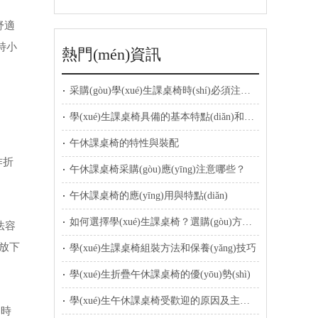
舒適
)特小
熱門(mén)資訊
采購(gòu)學(xué)生課桌椅時(shí)必須注意的地方有哪些？
學(xué)生課桌椅具備的基本特點(diǎn)和要求有哪些？
午休課桌椅的特性與裝配
作折
午休課桌椅采購(gòu)應(yīng)注意哪些？
午休課桌椅的應(yīng)用與特點(diǎn)
如何選擇學(xué)生課桌椅？選購(gòu)方法及技巧
法容
背放下
學(xué)生課桌椅組裝方法和保養(yǎng)技巧
學(xué)生折疊午休課桌椅的優(yōu)勢(shì)
學(xué)生午休課桌椅受歡迎的原因及主要功能
同時