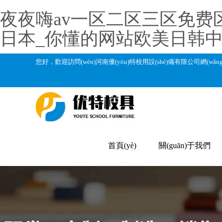
夜夜嗨av一区二区三区免费区
日本_你懂的网站欧美日韩中
您好，歡迎訪問(wèn)河南優(yōu)特校用設(shè)備有限公司網(wǎ
首頁(yè)
關(guān)于我們