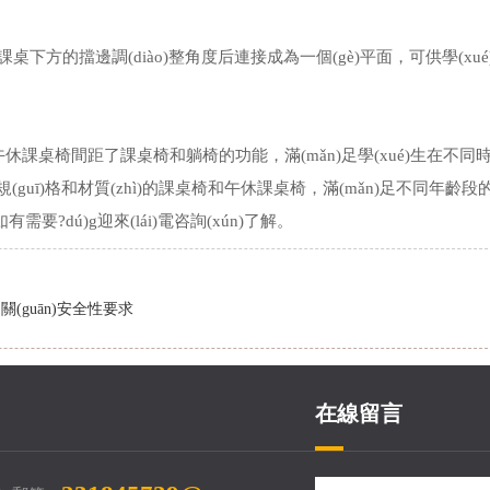
下方的擋邊調(diào)整角度后連接成為一個(gè)平面，可供學(xué
休課桌椅間距了課桌椅和躺椅的功能，滿(mǎn)足學(xué)生在不同
規(guī)格和材質(zhì)的課桌椅和午休課桌椅，滿(mǎn)足不同年齡段
，如有需要?dú)g迎來(lái)電咨詢(xún)了解。
及相關(guān)安全性要求
在線留言